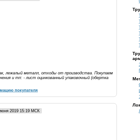
Тр
Тр
ар
рак, лежалый металл, отходы от производства. Покупаем
анения и тп: - лист оцинкованный упаковочный (обертка
Ме
рмацию покупателя
Ло
 июня 2019 15:19 МСК