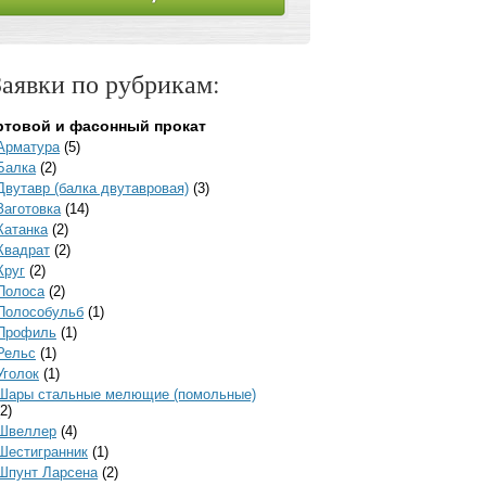
Заявки по рубрикам:
ртовой и фасонный прокат
Арматура
(5)
Балка
(2)
Двутавр (балка двутавровая)
(3)
Заготовка
(14)
Катанка
(2)
Квадрат
(2)
Круг
(2)
Полоса
(2)
Полособульб
(1)
Профиль
(1)
Рельс
(1)
Уголок
(1)
Шары стальные мелющие (помольные)
(2)
Швеллер
(4)
Шестигранник
(1)
Шпунт Ларсена
(2)