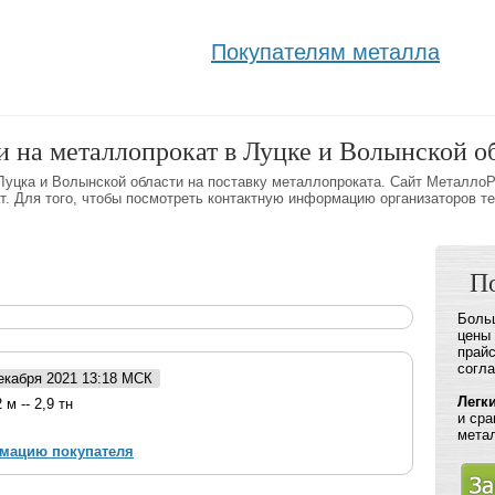
Покупателям металла
и на металлопрокат в Луцке и Волынской о
Луцка и Волынской области на поставку металлопроката. Сайт Металло
. Для того, чтобы посмотреть контактную информацию организаторов те
П
Больш
цены 
прайс
согл
декабря 2021 13:18 МСК
Легк
м -- 2,9 тн
и сра
мета
рмацию покупателя