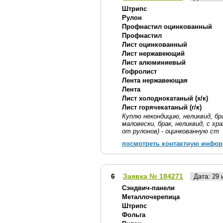
Штрипс
Рулон
Профнастил оцинкованный
Профнастил
Лист оцинкованный
Лист нержавеющий
Лист алюминиевый
Гофролист
Лента нержавеющая
Лента
Лист холоднокатаный (х/к)
Лист горячекатаный (г/к)
Куплю некондицию, неликвид, б
маловески, брак, неликвид, с хр
от рулонов) - оцинкованную ст
посмотреть контактную инфо
6
Заявка № 184271
Дата: 29
Сэндвич-панели
Металлочерепица
Штрипс
Фольга