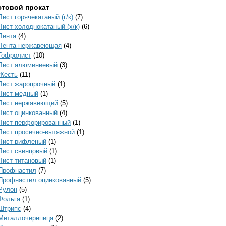
стовой прокат
Лист горячекатаный (г/к)
(7)
Лист холоднокатаный (х/к)
(6)
Лента
(4)
Лента нержавеющая
(4)
Гофролист
(10)
Лист алюминиевый
(3)
Жесть
(11)
Лист жаропрочный
(1)
Лист медный
(1)
Лист нержавеющий
(5)
Лист оцинкованный
(4)
Лист перфорированный
(1)
Лист просечно-вытяжной
(1)
Лист рифленый
(1)
Лист свинцовый
(1)
Лист титановый
(1)
Профнастил
(7)
Профнастил оцинкованный
(5)
Рулон
(5)
Фольга
(1)
Штрипс
(4)
Металлочерепица
(2)