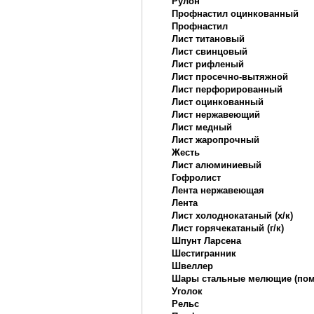
Рулон
Профнастил оцинкованный
Профнастил
Лист титановый
Лист свинцовый
Лист рифленый
Лист просечно-вытяжной
Лист перфорированный
Лист оцинкованный
Лист нержавеющий
Лист медный
Лист жаропрочный
Жесть
Лист алюминиевый
Гофролист
Лента нержавеющая
Лента
Лист холоднокатаный (х/к)
Лист горячекатаный (г/к)
Шпунт Ларсена
Шестигранник
Швеллер
Шары стальные мелющие (по
Уголок
Рельс