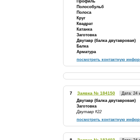
Профиль
Полособульб
Полоса
Круг
Квадрат
Катанка
Заготовка
Двутавр (балка двутавровая)
Балка
Арматура
посмотреть контактную инфо
7
Заявка № 184150
Дата: 24
Двутавр (балка двутавровая)
Заготовка
Двутавр #22
посмотреть контактную инфо
8
Заявка № 182403