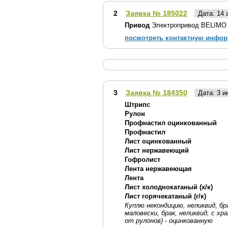
2
Заявка № 185022
Дата: 14 
Привод
Электропривод BELIMO 
посмотреть контактную инфо
3
Заявка № 184350
Дата: 3 
Штрипс
Рулон
Профнастил оцинкованный
Профнастил
Лист оцинкованный
Лист нержавеющий
Гофролист
Лента нержавеющая
Лента
Лист холоднокатаный (х/к)
Лист горячекатаный (г/к)
Куплю некондицию, неликвид, б
маловески, брак, неликвид, с хр
от рулонов) - оцинкованную