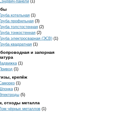
Сэндвич-панели
(1)
убы
Труба котельная
(1)
Труба профильная
(3)
Труба толстостенная
(2)
Труба тонкостенная
(2)
Труба электросварная (ЭСВ)
(1)
Труба квадратная
(1)
убопроводная и запорная
матура
Задвижка
(1)
Привод
(1)
тизы, крепёж
Саморез
(1)
Шпонка
(1)
Электроды
(5)
м, отходы металла
Лом чёрных металлов
(1)