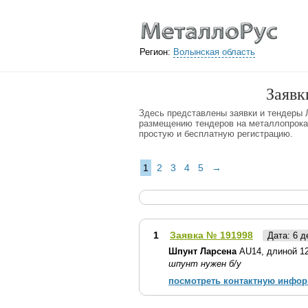
Регион:
Волынская область
Заявк
Здесь представлены заявки и тендеры 
размещению тендеров на металлопрокат
простую и бесплатную регистрацию.
1
2
3
4
5
→
1
Заявка № 191998
Дата: 6 
Шпунт Ларсена
AU14, длиной 12 
шпунт нужен б/у
посмотреть контактную инфо