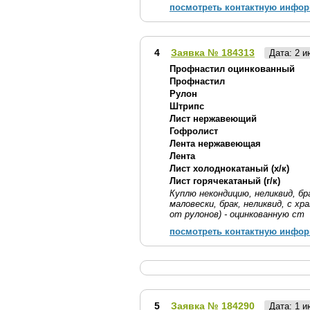
посмотреть контактную инфо
4
Заявка № 184313
Дата: 2 
Профнастил оцинкованный
Профнастил
Рулон
Штрипс
Лист нержавеющий
Гофролист
Лента нержавеющая
Лента
Лист холоднокатаный (х/к)
Лист горячекатаный (г/к)
Куплю некондицию, неликвид, б
маловески, брак, неликвид, с хр
от рулонов) - оцинкованную ст
посмотреть контактную инфо
5
Заявка № 184290
Дата: 1 