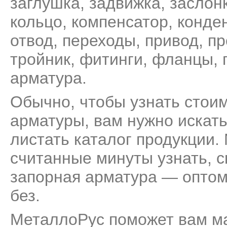
заглушка
,
задвижка
,
заслон
кольцо
,
компенсатор
,
конде
отвод
,
переходы
,
привод
,
пр
тройник
,
фитинги
,
фланцы
,
арматура
.
Обычно, чтобы узнать стои
арматуры, вам нужно искать
листать каталог продукции.
считанные минуты узнать, с
запорная арматура — оптом 
без.
МеталлоРус поможет вам м